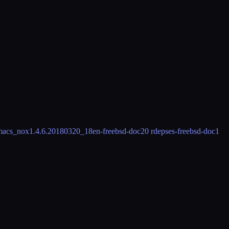
emacs_nox
1.4.6.20180320_18
en-freebsd-doc
20 rdeps
es-freebsd-doc
1